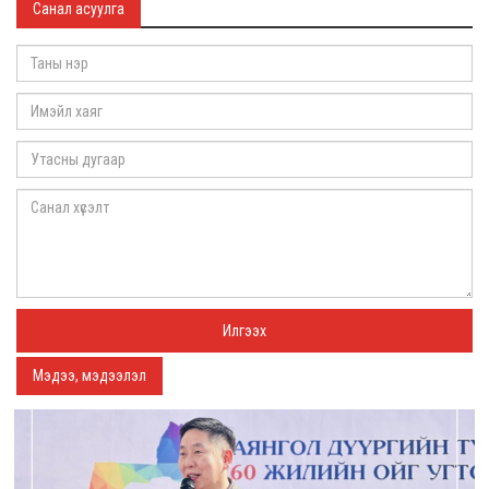
Санал асуулга
Мэдээ, мэдээлэл