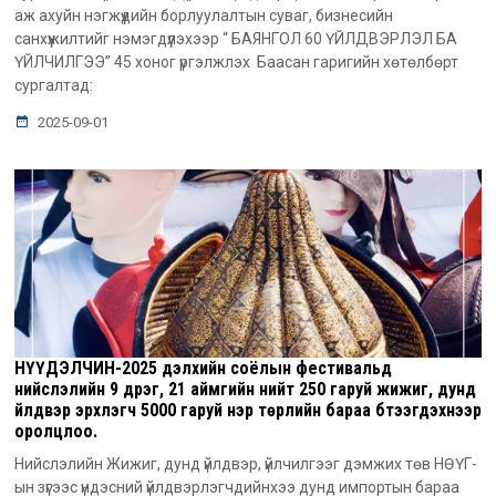
аж ахуйн нэгжүүдийн борлуулалтын суваг, бизнесийн
санхүүжилтийг нэмэгдүүлэхээр “ БАЯНГОЛ 60 ҮЙЛДВЭРЛЭЛ БА
ҮЙЛЧИЛГЭЭ” 45 хоног үргэлжлэх Баасан гаригийн хөтөлбөрт
сургалтад:
2025-09-01
НҮҮДЭЛЧИН-2025 дэлхийн соёлын фестивальд
нийслэлийн 9 дүүрэг, 21 аймгийн нийт 250 гаруй жижиг, дунд
үйлдвэр эрхлэгч 5000 гаруй нэр төрлийн бараа бүтээгдэхүүнээр
оролцлоо.
Нийслэлийн Жижиг, дунд үйлдвэр, үйлчилгээг дэмжих төв НӨҮГ-
ын зүгээс үндэсний үйлдвэрлэгчдийнхээ дунд импортын бараа