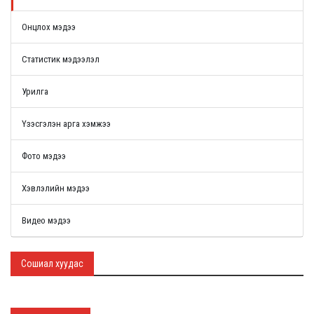
Онцлох мэдээ
Статистик мэдээлэл
Урилга
Үзэсгэлэн арга хэмжээ
Фото мэдээ
Хэвлэлийн мэдээ
Видео мэдээ
Сошиал хуудас