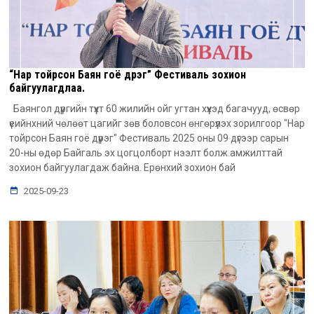
“Нар тойрсон Баян гоё дүүрэг” Фестиваль зохион
байгуулагдлаа.
Баянгол дүүргийн түүхт 60 жилийн ойг угтан хүүхэд багачууд, өсвөр
үеийнхний чөлөөт цагийг зөв боловсон өнгөрүүлэх зорилгоор "Нар
тойрсон Баян гоё дүүрэг" Фестиваль 2025 оны 09 дүгээр сарын
20-ны өдөр Байгаль эх цогцолборт нээлт болж амжилттай
зохион байгуулагдаж байна. Ерөнхий зохион бай
2025-09-23