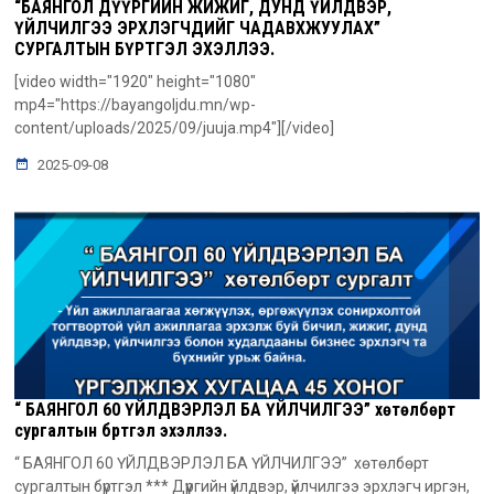
“БАЯНГОЛ ДҮҮРГИЙН ЖИЖИГ, ДУНД ҮЙЛДВЭР,
ҮЙЛЧИЛГЭЭ ЭРХЛЭГЧДИЙГ ЧАДАВХЖУУЛАХ”
СУРГАЛТЫН БҮРТГЭЛ ЭХЭЛЛЭЭ.
[video width="1920" height="1080"
mp4="https://bayangoljdu.mn/wp-
content/uploads/2025/09/juuja.mp4"][/video]
2025-09-08
“ БАЯНГОЛ 60 ҮЙЛДВЭРЛЭЛ БА ҮЙЛЧИЛГЭЭ” хөтөлбөрт
сургалтын бүртгэл эхэллээ.
“ БАЯНГОЛ 60 ҮЙЛДВЭРЛЭЛ БА ҮЙЛЧИЛГЭЭ” хөтөлбөрт
сургалтын бүртгэл *** Дүүргийн үйлдвэр, үйлчилгээ эрхлэгч иргэн,