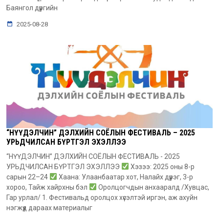
Баянгол дүүргийн
2025-08-28
“НҮҮДЭЛЧИН” ДЭЛХИЙН СОЁЛЫН ФЕСТИВАЛЬ – 2025
УРЬДЧИЛСАН БҮРТГЭЛ ЭХЭЛЛЭЭ
“НҮҮДЭЛЧИН” ДЭЛХИЙН СОЁЛЫН ФЕСТИВАЛЬ - 2025
УРЬДЧИЛСАН БҮРТГЭЛ ЭХЭЛЛЭЭ
Хэзээ: 2025 оны 8-р
сарын 22–24
Хаана: Улаанбаатар хот, Налайх дүүрэг, 3-р
хороо, Тайж хайрхны бэл
Оролцогчдын анхааралд /Хувцас,
Гар урлал/ 1. Фестивальд оролцох хүсэлтэй иргэн, аж ахуйн
нэгжүүд дараах материалыг