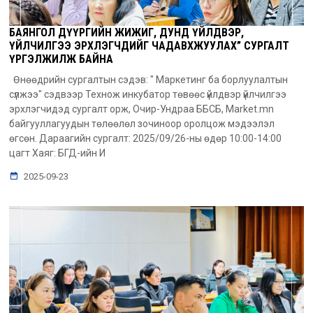
БАЯНГОЛ ДҮҮРГИЙН ЖИЖИГ, ДУНД ҮЙЛДВЭР,
ҮЙЛЧИЛГЭЭ ЭРХЛЭГЧДИЙГ ЧАДАВХЖУУЛАХ” СУРГАЛТ
ҮРГЭЛЖИЛЖ БАЙНА
Өнөөдрийн сургалтын сэдэв: " Маркетинг ба борлуулалтын
сүлжээ" сэдвээр Технож инкубатор төвөөс үйлдвэр үйлчилгээ
эрхлэгчидэд сургалт орж, Очир-Ундраа ББСБ, Market.mn
байгууллагуудын төлөөлөл зочиноор оролцож мэдээлэл
өгсөн. Дараагийн сургалт: 2025/09/26-ны өдөр 10:00-14:00
цагт Хаяг: БГД-ийн И
2025-09-23