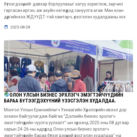
бүтээгдэхүүнийг давхар борлуулахыг хатуу хориглож, зөрчил
гаргасан иргэн, аж ахуйн нэгжүүдэд сануулга өгөв. Мөн есөн
дүүргийнхээ ЖДҮҮДТ-тэй хамтарч, үзэсгэлэн худалдааны зох
2025-08-28
ОЛОН УЛСЫН БИЗНЕС ЭРХЛЭГЧ ЭМЭГТЭЙЧҮҮДИЙН
БАРАА БҮТЭЭГДЭХҮҮНИЙ ҮЗЭСГЭЛЭН ХУДАЛДАА.
Монгол Улсын Ерөнхийлөгч Ухнаагийн Хүрэлсүхийн ивээл дор
зохион байгуулагдаж байгаа “Дэлхийн бизнес эрхлэгч
эмэгтэйчүүдийн чуулга уулзалт”-ын хүрээнд 2025 оны 08 дугаар
сарын 24-26-ны өдрүүдэд Олон улсын бизнес эрхлэгч
эмэгтэйчүүдийн бараа бүтээгдэхүүний үзэсгэлэн худалдаа"-нд