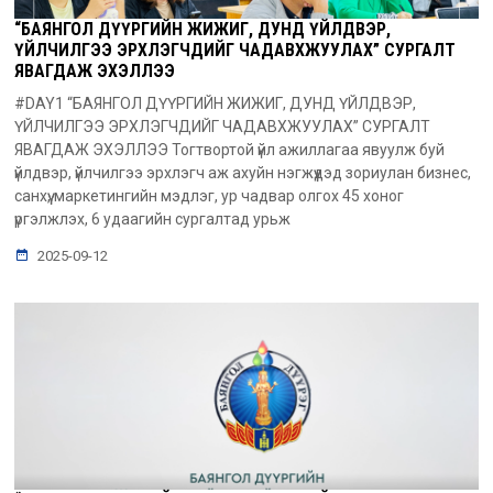
“БАЯНГОЛ ДҮҮРГИЙН ЖИЖИГ, ДУНД ҮЙЛДВЭР,
ҮЙЛЧИЛГЭЭ ЭРХЛЭГЧДИЙГ ЧАДАВХЖУУЛАХ” СУРГАЛТ
ЯВАГДАЖ ЭХЭЛЛЭЭ
#DAY1 “БАЯНГОЛ ДҮҮРГИЙН ЖИЖИГ, ДУНД ҮЙЛДВЭР,
ҮЙЛЧИЛГЭЭ ЭРХЛЭГЧДИЙГ ЧАДАВХЖУУЛАХ” СУРГАЛТ
ЯВАГДАЖ ЭХЭЛЛЭЭ Тогтвортой үйл ажиллагаа явуулж буй
үйлдвэр, үйлчилгээ эрхлэгч аж ахуйн нэгжүүдэд зориулан бизнес,
санхүү, маркетингийн мэдлэг, ур чадвар олгох 45 хоног
үргэлжлэх, 6 удаагийн сургалтад урьж
2025-09-12