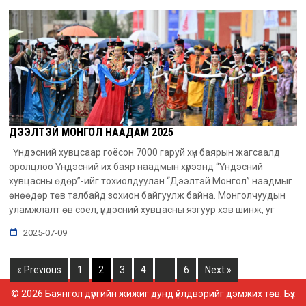
ДЭЭЛТЭЙ МОНГОЛ НААДАМ 2025
Үндэсний хувцсаар гоёсон 7000 гаруй хүн баярын жагсаалд
оролцлоо Үндэсний их баяр наадмын хүрээнд “Үндэсний
хувцасны өдөр”-ийг тохиолдуулан “Дээлтэй Монгол” наадмыг
өнөөдөр төв талбайд зохион байгуулж байна. Монголчуудын
уламжлалт өв соёл, үндэсний хувцасны язгуур хэв шинж, уг
2025-07-09
« Previous
1
2
3
4
…
6
Next »
© 2026 Баянгол дүүргийн жижиг дунд үйлдвэрийг дэмжих төв. Бүх