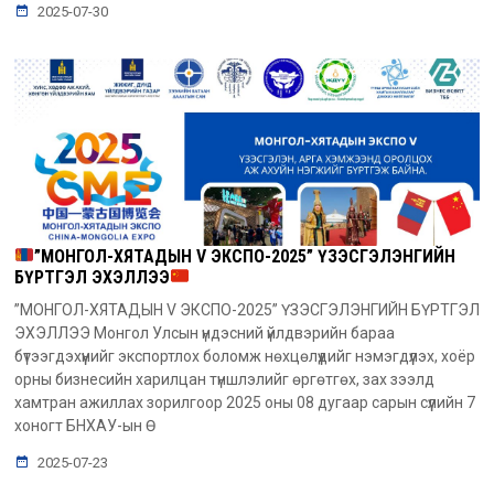
2025-07-30
”МОНГОЛ-ХЯТАДЫН V ЭКСПО-2025” ҮЗЭСГЭЛЭНГИЙН
БҮРТГЭЛ ЭХЭЛЛЭЭ
”МОНГОЛ-ХЯТАДЫН V ЭКСПО-2025” ҮЗЭСГЭЛЭНГИЙН БҮРТГЭЛ
ЭХЭЛЛЭЭ Монгол Улсын үндэсний үйлдвэрийн бараа
бүтээгдэхүүнийг экспортлох боломж нөхцөлүүдийг нэмэгдүүлэх, хоёр
орны бизнесийн харилцан түншлэлийг өргөтгөх, зах зээлд
хамтран ажиллах зорилгоор 2025 оны 08 дугаар сарын сүүлийн 7
хоногт БНХАУ-ын Ө
2025-07-23