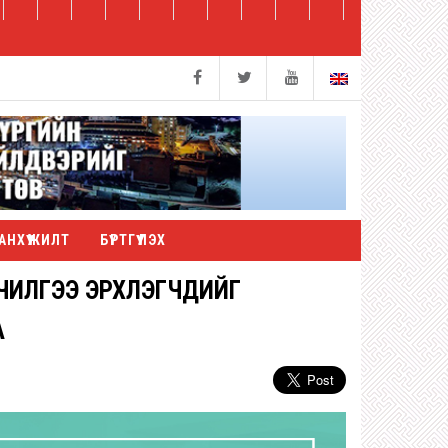
АНХҮҮЖИЛТ
БҮРТГҮҮЛЭХ
ЙЛЧИЛГЭЭ ЭРХЛЭГЧДИЙГ
А