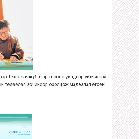
вээр Технож инкубатор төвөөс үйлдвэр үйлчилгээ
ын төлөөлөл зочиноор оролцож мэдээлэл өгсөн.