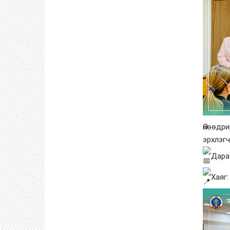
Өнөөдри
эрхлэг
Дараа
Хаяг: