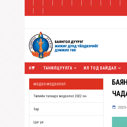
НҮҮР
ТАНИЛЦУУЛГА
ИЛ ТОД БАЙДАЛ
БАЯН
МЭДЭЭ МЭДЭЭЛЭЛ
ЧАД
Төслийн талаарх мэдээлэл 2022 он
2025-
Зар
Цаг үе