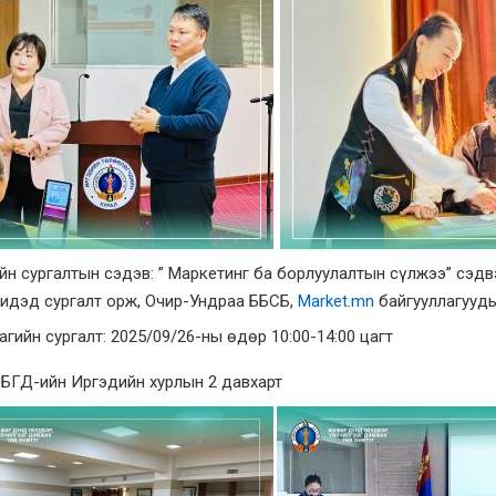
йн сургалтын сэдэв: ” Маркетинг ба борлуулалтын сүлжээ” сэд
чидэд сургалт орж, Очир-Ундраа ББСБ,
Market.mn
байгууллагууд
гийн сургалт: 2025/09/26-ны өдөр 10:00-14:00 цагт
 БГД-ийн Иргэдийн хурлын 2 давхарт