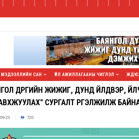
МЭДЭЭЛЛИЙН САН
ҮЙЛ АЖИЛЛАГААНЫ ЧИГЛЭЛ
ЖДҮ С
ГОЛ ДҮҮРГИЙН ЖИЖИГ, ДУНД ҮЙЛДВЭР, Ү
АВХЖУУЛАХ” СУРГАЛТ ҮРГЭЛЖИЛЖ БАЙН
09-23
720