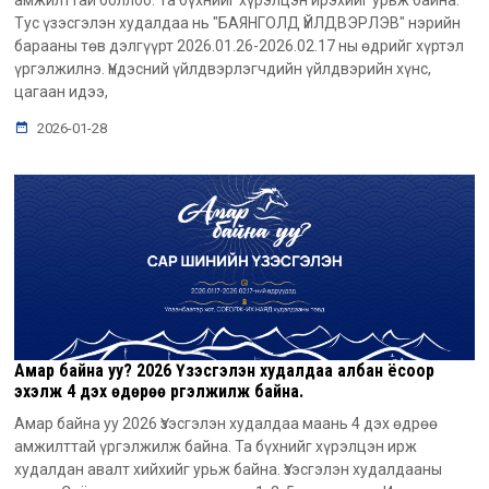
Тус үзэсгэлэн худалдаа нь "БАЯНГОЛД ҮЙЛДВЭРЛЭВ" нэрийн
барааны төв дэлгүүрт 2026.01.26-2026.02.17 ны өдрийг хүртэл
үргэлжилнэ. Үндэсний үйлдвэрлэгчдийн үйлдвэрийн хүнс,
цагаан идээ,
2026-01-28
Амар байна уу? 2026 Үзэсгэлэн худалдаа албан ёсоор
эхэлж 4 дэх өдөрөө үргэлжилж байна.
Амар байна уу 2026 Үзэсгэлэн худалдаа маань 4 дэх өдрөө
амжилттай үргэлжилж байна. Та бүхнийг хүрэлцэн ирж
худалдан авалт хийхийг урьж байна. Үзэсгэлэн худалдааны