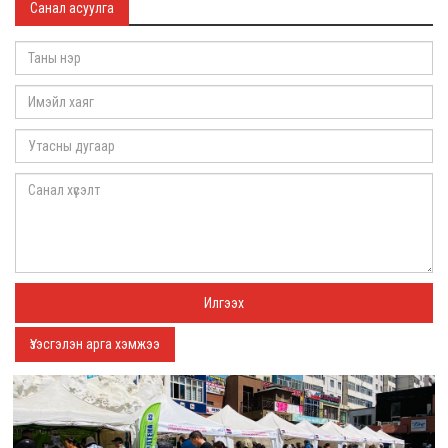
Санал асуулга
Үзэсгэлэн арга хэмжээ