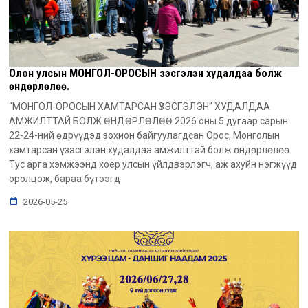
Олон улсын МОНГОЛ-ОРОСЫН үзэсгэлэн худалдаа болж
өндөрлөлөө.
“МОНГОЛ-ОРОСЫН ХАМТАРСАН ҮЗЭСГЭЛЭН” ХУДАЛДАА
АМЖИЛТТАЙ БОЛЖ ӨНДӨРЛӨЛӨӨ 2026 оны 5 дугаар сарын
22-24-ний өдрүүдэд зохион байгуулагдсан Орос, Монголын
хамтарсан үзэсгэлэн худалдаа амжилттай болж өндөрлөлөө.
Тус арга хэмжээнд хоёр улсын үйлдвэрлэгч, аж ахуйн нэгжүүд
оролцож, бараа бүтээгд
2026-05-25