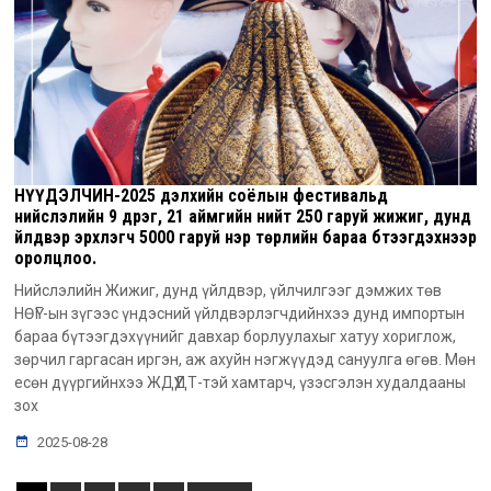
НҮҮДЭЛЧИН-2025 дэлхийн соёлын фестивальд
нийслэлийн 9 дүүрэг, 21 аймгийн нийт 250 гаруй жижиг, дунд
үйлдвэр эрхлэгч 5000 гаруй нэр төрлийн бараа бүтээгдэхүүнээр
оролцлоо.
Нийслэлийн Жижиг, дунд үйлдвэр, үйлчилгээг дэмжих төв
НӨҮГ-ын зүгээс үндэсний үйлдвэрлэгчдийнхээ дунд импортын
бараа бүтээгдэхүүнийг давхар борлуулахыг хатуу хориглож,
зөрчил гаргасан иргэн, аж ахуйн нэгжүүдэд сануулга өгөв. Мөн
есөн дүүргийнхээ ЖДҮҮДТ-тэй хамтарч, үзэсгэлэн худалдааны
зох
2025-08-28