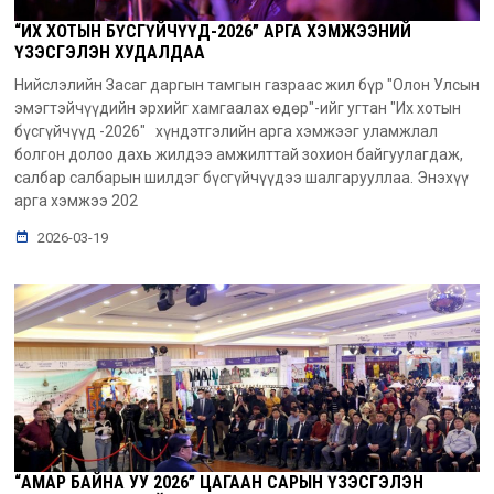
“ИХ ХОТЫН БҮСГҮЙЧҮҮД-2026” АРГА ХЭМЖЭЭНИЙ
ҮЗЭСГЭЛЭН ХУДАЛДАА
Нийслэлийн Засаг даргын тамгын газраас жил бүр "Олон Улсын
эмэгтэйчүүдийн эрхийг хамгаалах өдөр"-ийг угтан "Их хотын
бүсгүйчүүд -2026" хүндэтгэлийн арга хэмжээг уламжлал
болгон долоо дахь жилдээ амжилттай зохион байгуулагдаж,
салбар салбарын шилдэг бүсгүйчүүдээ шалгарууллаа. Энэхүү
арга хэмжээ 202
2026-03-19
“АМАР БАЙНА УУ 2026” ЦАГААН САРЫН ҮЗЭСГЭЛЭН