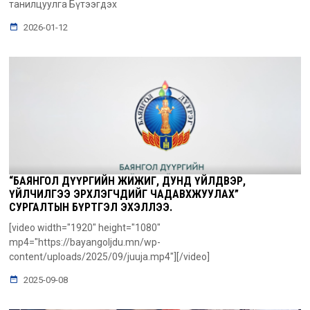
танилцуулга Бүтээгдэх
2026-01-12
“БАЯНГОЛ ДҮҮРГИЙН ЖИЖИГ, ДУНД ҮЙЛДВЭР,
ҮЙЛЧИЛГЭЭ ЭРХЛЭГЧДИЙГ ЧАДАВХЖУУЛАХ”
СУРГАЛТЫН БҮРТГЭЛ ЭХЭЛЛЭЭ.
[video width="1920" height="1080"
mp4="https://bayangoljdu.mn/wp-
content/uploads/2025/09/juuja.mp4"][/video]
2025-09-08