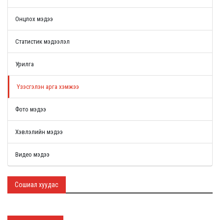
Онцлох мэдээ
Статистик мэдээлэл
Урилга
Үзэсгэлэн арга хэмжээ
Фото мэдээ
Хэвлэлийн мэдээ
Видео мэдээ
Сошиал хуудас