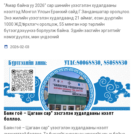
“Амар байна уу 2026” сар шинийн үзэсгэлэн худалдааны
нээлтэд Монгол Улсын Ерөнхий сайд Г.Занданшатар оролцлоо.
Энэ жилийн үзэсгэлэн худалдаанд 21 аймаг, есөн дүүргийн
1000 ЖДҮ эрхлэгч оролцож, 55 мянган нэр төрлийн
бүтээгдэхүүнээ борлуулж байна. Эдийн засгийн эргэлтийг
нэмэгдүүлэх, мөн үндэсний
2026-02-03
Баян гоё – Цагаан сар” үзэсгэлэн худалдааны нээлт
боллоо.
Баян гоё – Цагаан сар” үзэсгэлэн худалдааны нээлт
амжилттай боллоо. Та бүхнийг хүрэлцэн ирэхийг урьж байна.