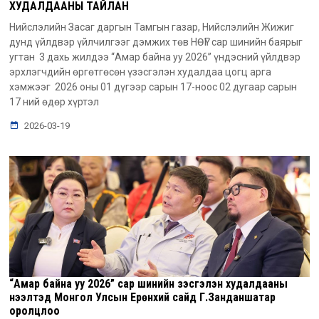
ХУДАЛДААНЫ ТАЙЛАН
Нийслэлийн Засаг даргын Тамгын газар, Нийслэлийн Жижиг
дунд үйлдвэр үйлчилгээг дэмжих төв НӨҮГ сар шинийн баярыг
угтан 3 дахь жилдээ “Амар байна уу 2026” үндэсний үйлдвэр
эрхлэгчдийн өргөтгөсөн үзэсгэлэн худалдаа цогц арга
хэмжээг 2026 оны 01 дүгээр сарын 17-ноос 02 дугаар сарын
17 ний өдөр хүртэл
2026-03-19
“Амар байна уу 2026” сар шинийн үзэсгэлэн худалдааны
нээлтэд Монгол Улсын Ерөнхий сайд Г.Занданшатар
оролцлоо