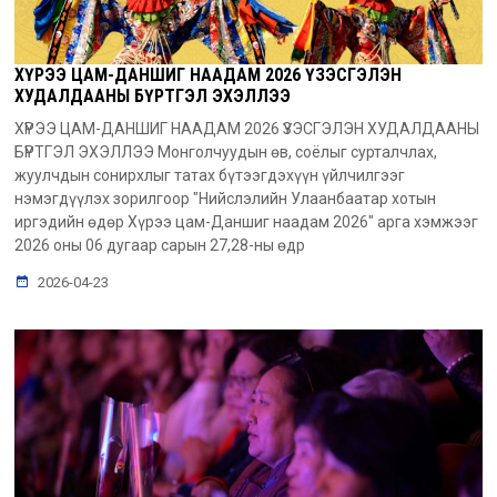
ХҮРЭЭ ЦАМ-ДАНШИГ НААДАМ 2026 ҮЗЭСГЭЛЭН
ХУДАЛДААНЫ БҮРТГЭЛ ЭХЭЛЛЭЭ
ХҮРЭЭ ЦАМ-ДАНШИГ НААДАМ 2026 ҮЗЭСГЭЛЭН ХУДАЛДААНЫ
БҮРТГЭЛ ЭХЭЛЛЭЭ Монголчуудын өв, соёлыг сурталчлах,
жуулчдын сонирхлыг татах бүтээгдэхүүн үйлчилгээг
нэмэгдүүлэх зорилгоор "Нийслэлийн Улаанбаатар хотын
иргэдийн өдөр Хүрээ цам-Даншиг наадам 2026" арга хэмжээг
2026 оны 06 дугаар сарын 27,28-ны өдр
2026-04-23