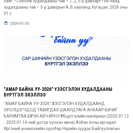
хаяг: • Соёолж худалдааны төв – 1, 2, 5-р давхарт • Их наяд
худалдааны төв – 5-р давхрын А, Б зааланд Хугацаа: 2026 оны
01 с
2026-01-20
”АМАР БАЙНА УУ-2026” ҮЗЭСГЭЛЭН ХУДАЛДААНЫ
БҮРТГЭЛ ЭХЭЛЛЭЭ
”АМАР БАЙНА УУ-2026” ҮЗЭСГЭЛЭН ХУДАЛДААНД
ОРОЛЦОГЧДОД ТАВИГДАХ ШААРДЛАГА АНХААР БИЧИГ
БАРИМТАА БҮРЭН АВЧ ИРНЭ ҮҮ!! Бүртгэлийн материал (2025.01.12
- 2025.01.14-ний дотор хүлээн авна) Албан ёсны өргөдөл
Иргэний үнэмлэхийн хуулбар Нэрийн хуудас Байгууллагын