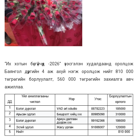
“Их хотын бүсгүйчүүд -2026” үзэсгэлэн худалдаанд оролцож
Баянгол дүүргийн 4 аж ахуй нэгж оролцож нийт 810 000
төгрөгийн борлуулалт, 560 000 төгрөгийн захиалга авч
ажиллаа.