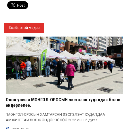
Холбоотой мэдээ
Олон улсын МОНГОЛ-ОРОСЫН үзэсгэлэн худалдаа болж
өндөрлөлөө.
“МОНГОЛ-ОРОСЫН ХАМТАРСАН ҮЗЭСГЭЛЭН” ХУДАЛДАА
АМЖИЛТТАЙ БОЛЖ ӨНДӨРЛӨЛӨӨ 2026 оны 5 дугаа