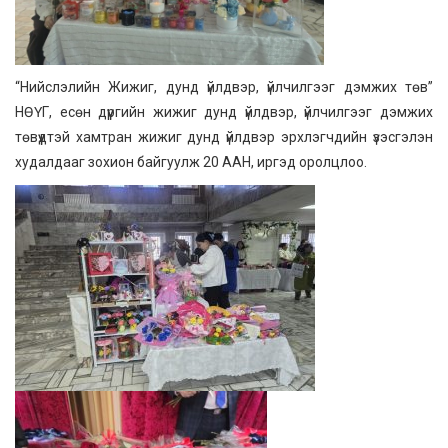
“Нийслэлийн Жижиг, дунд үйлдвэр, үйлчилгээг дэмжих төв”
НӨҮГ, есөн дүүргийн жижиг дунд үйлдвэр, үйлчилгээг дэмжих
төвүүдтэй хамтран жижиг дунд үйлдвэр эрхлэгчдийн үзэсгэлэн
худалдааг зохион байгуулж 20 ААН, иргэд оролцлоо.