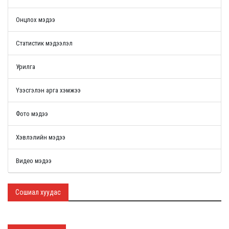
Онцлох мэдээ
Статистик мэдээлэл
Урилга
Үзэсгэлэн арга хэмжээ
Фото мэдээ
Хэвлэлийн мэдээ
Видео мэдээ
Сошиал хуудас