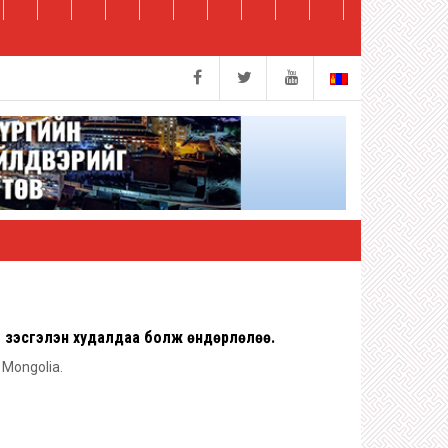
зэсгэлэн худалдаа болж өндөрлөлөө.
n Mongolia.