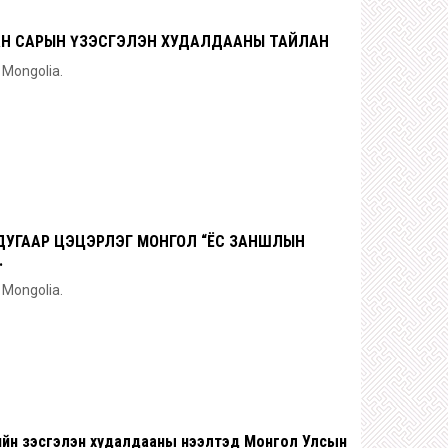
ААН САРЫН ҮЗЭСГЭЛЭН ХУДАЛДААНЫ ТАЙЛАН
n Mongolia.
ДУГААР ЦЭЦЭРЛЭГ МОНГОЛ “ЁС ЗАНШЛЫН
.
n Mongolia.
нийн үзэсгэлэн худалдааны нээлтэд Монгол Улсын