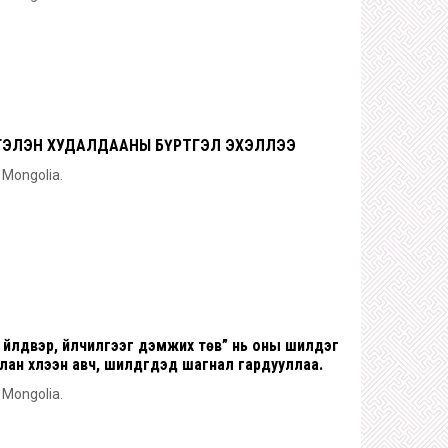
ЭСГЭЛЭН ХУДАЛДААНЫ БҮРТГЭЛ ЭХЭЛЛЭЭ
n Mongolia.
 үйлдвэр, үйлчилгээг дэмжих төв” нь оны шилдэг
ан хүлээн авч, шилдгүүдэд шагнал гардууллаа.
n Mongolia.