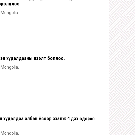
 оролцлоо
n Mongolia.
элэн худалдааны нээлт боллоо.
n Mongolia.
н худалдаа албан ёсоор эхэлж 4 дэх өдөрөө
n Mongolia.