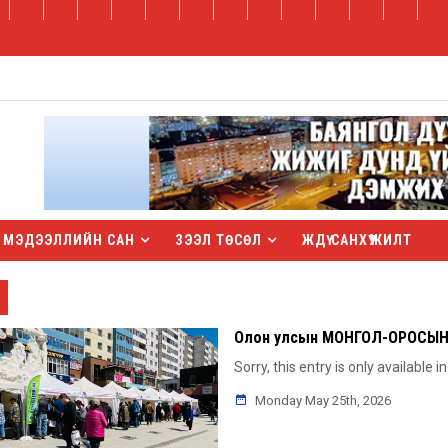
МЭДЭЭЛЛИЙН САН
ЗЭЭЛ ТӨСӨЛ
ЖДҮ САНХҮҮЖИЛТ
Олон улсын МОНГОЛ-ОРОСЫН ү
Sorry, this entry is only available i
Monday May 25th, 2026