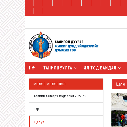
НҮҮР
ТАНИЛЦУУЛГА
ИЛ ТОД БАЙДАЛ
МЭДЭЭ МЭДЭЭЛЭЛ
Цаг үе
Төслийн талаарх мэдээлэл 2022 он
Зар
Цаг үе