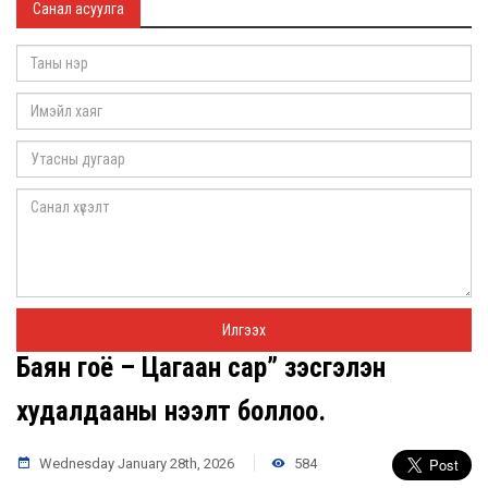
Санал асуулга
Баян гоё – Цагаан сар” үзэсгэлэн
худалдааны нээлт боллоо.
Wednesday January 28th, 2026
584