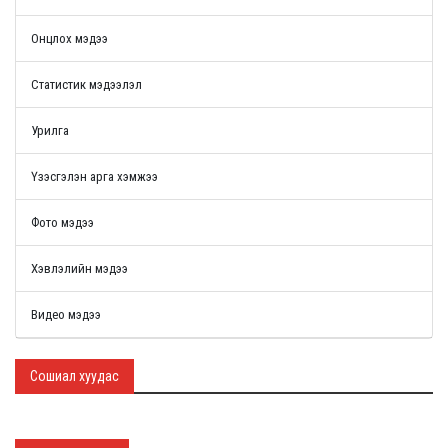
Онцлох мэдээ
Статистик мэдээлэл
Урилга
Үзэсгэлэн арга хэмжээ
Фото мэдээ
Хэвлэлийн мэдээ
Видео мэдээ
Сошиал хуудас