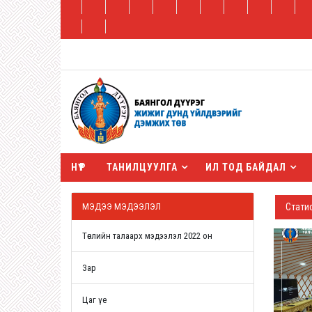
НҮҮР
ТАНИЛЦУУЛГА
ИЛ ТОД БАЙДАЛ
МЭДЭЭ МЭДЭЭЛЭЛ
Стати
Төслийн талаарх мэдээлэл 2022 он
Зар
Цаг үе