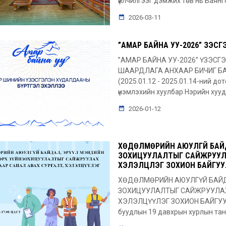
үйлчилгээг дэмжих төв нь Баянг
2026-03-11
”АМАР БАЙНА УУ-2026” ҮЗЭ
”АМАР БАЙНА УУ-2026” ҮЗЭ
ШААРДЛАГА АНХААР БИЧИГ БАРИ
(2025.01.12 - 2025.01.14-ний до
үнэмлэхийн хуулбар Нэрийн хууд
2026-01-12
ХӨДӨЛМӨРИЙН АЮУЛГҮЙ БАЙДА
ЗОХИЦУУЛАЛТЫГ САЙЖРУУЛА
ХЭЛЭЛЦҮҮЛЭГ ЗОХИОН БАЙГУ
ХӨДӨЛМӨРИЙН АЮУЛГҮЙ БАЙД
ЗОХИЦУУЛАЛТЫГ САЙЖРУУЛАХ
ХЭЛЭЛЦҮҮЛЭГ ЗОХИОН БАЙГУУЛ
буудлын 19 давхрын хурлын танх