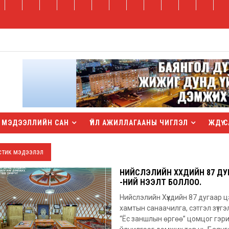
МЭДЭЭЛЛИЙН САН
ҮЙЛ АЖИЛЛАГААНЫ ЧИГЛЭЛ
ЖДҮ С
стик мэдээлэл
НИЙСЛЭЛИЙН ХҮҮХДИЙН 87 Д
-НИЙ НЭЭЛТ БОЛЛОО.
Нийслэлийн Хүүхдийн 87 дугаар ц
хамтын санаачилга, сэтгэл зүтгэ
“Ёс заншлын өргөө” цомцог гэрий