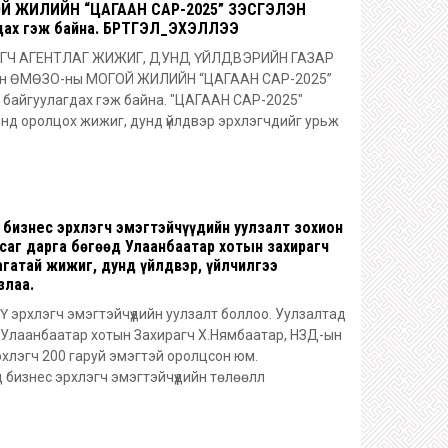
Й ЖИЛИЙН “ЦАГААН САР-2025” ҮЗЭСГЭЛЭН
ах гэж байна. БҮРТГЭЛ_ЭХЭЛЛЭЭ
ГЧ АГЕНТЛАГ ЖИЖИГ, ДУНД ҮЙЛДВЭРИЙН ГАЗАР
 ӨМӨЗО-ны МОГОЙ ЖИЛИЙН “ЦАГААН САР-2025”
айгуулагдах гэж байна. "ЦАГААН САР-2025"
энд оролцох жижиг, дунд үйлдвэр эрхлэгчдийг урьж
 бизнес эрхлэгч эмэгтэйчүүдийн уулзалт зохион
саг дарга бөгөөд Улаанбаатар хотын захирагч
гатай жижиг, дунд үйлдвэр, үйлчилгээ
злаа.
 эрхлэгч эмэгтэйчүүдийн уулзалт боллоо. Уулзалтад
 Улаанбаатар хотын Захирагч Х.Нямбаатар, НЗД-ын
хлэгч 200 гаруй эмэгтэй оролцсон юм.
 бизнес эрхлэгч эмэгтэйчүүдийн төлөөлл