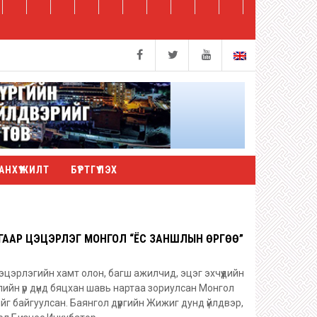
АНХҮҮЖИЛТ
БҮРТГҮҮЛЭХ
УГААР ЦЭЦЭРЛЭГ МОНГОЛ “ЁС ЗАНШЛЫН ӨРГӨӨ”
эцэрлэгийн хамт олон, багш ажилчид, эцэг эхчүүдийн
лийн үр дүнд бяцхан шавь нартаа зориулсан Монгол
г байгуулсан. Баянгол дүүргийн Жижиг дунд үйлдвэр,