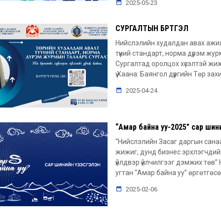
2025-05-23
СУРГАЛТЫН БҮРТГЭЛ
Нийслэлийн худалдан авах ажи
түүний стандарт, норма дүрэм жу
Сургалтад оролцох хүсэлтэй жижиг
үү.Хаана: Баянгол дүүргийн Төр за
2025-04-24
“Амар байна уу-2025” сар шин
“Нийслэлийн Засаг даргын санаа
жижиг, дунд бизнес эрхлэгчдий
үйлдвэр үйлчилгээг дэмжих төв”
угтан “Амар байна уу” өргөтгөсө
2025-02-06