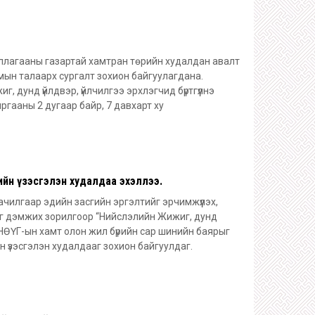
ллагааны газартай хамтран төрийн худалдан авалт
рмын талаарх сургалт зохион байгуулагдана.
, дунд үйлдвэр, үйлчилгээ эрхлэгчид бүртгүүлнэ
хиргааны 2 дугаар байр, 7 давхарт ху
ийн үзэсгэлэн худалдаа эхэллээ.
чилгаар эдийн засгийн эргэлтийг эрчимжүүлэх,
г дэмжих зорилгоор “Нийслэлийн Жижиг, дунд
 НӨҮГ-ын хамт олон жил бүрийн сар шинийн баярыг
н үзэсгэлэн худалдааг зохион байгуулдаг.