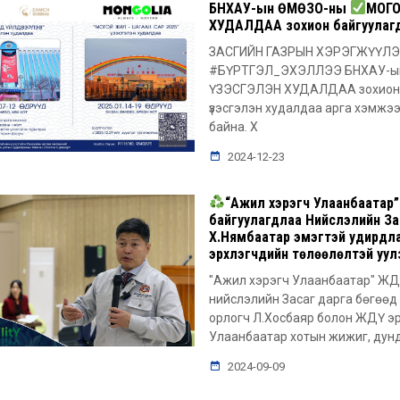
БНХАУ-ын ӨМӨЗО-ны
МОГО
ХУДАЛДАА зохион байгуулагд
ЗАСГИЙН ГАЗРЫН ХЭРЭГЖҮҮЛЭ
#БҮРТГЭЛ_ЭХЭЛЛЭЭ БНХАУ-ын
ҮЗЭСГЭЛЭН ХУДАЛДАА зохион б
үзэсгэлэн худалдаа арга хэмжэ
байна. Х
2024-12-23
“Ажил хэрэгч Улаанбаатар”
байгуулагдлаа Нийслэлийн За
Х.Нямбаатар эмэгтэй удирдла
эрхлэгчдийн төлөөлөлтэй уул
"Ажил хэрэгч Улаанбаатар" ЖДҮ
нийслэлийн Засаг дарга бөгөөд
орлогч Л.Хосбаяр болон ЖДҮ эр
Улаанбаатар хотын жижиг, дунд
2024-09-09