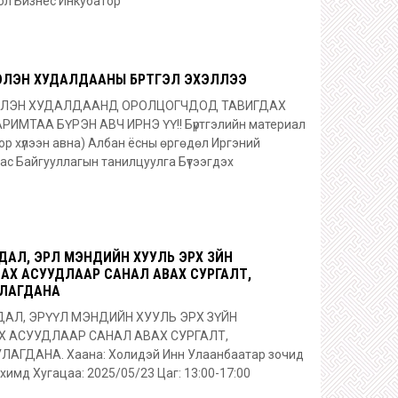
ол Бизнес Инкубатор
СГЭЛЭН ХУДАЛДААНЫ БҮРТГЭЛ ЭХЭЛЛЭЭ
СГЭЛЭН ХУДАЛДААНД ОРОЛЦОГЧДОД ТАВИГДАХ
МТАА БҮРЭН АВЧ ИРНЭ ҮҮ!! Бүртгэлийн материал
тор хүлээн авна) Албан ёсны өргөдөл Иргэний
ас Байгууллагын танилцуулга Бүтээгдэх
Л, ЭРҮҮЛ МЭНДИЙН ХУУЛЬ ЭРХ ЗҮЙН
Х АСУУДЛААР САНАЛ АВАХ СУРГАЛТ,
УЛАГДАНА
АЛ, ЭРҮҮЛ МЭНДИЙН ХУУЛЬ ЭРХ ЗҮЙН
 АСУУДЛААР САНАЛ АВАХ СУРГАЛТ,
АГДАНА. Хаана: Холидэй Инн Улаанбаатар зочид
имд Хугацаа: 2025/05/23 Цаг: 13:00-17:00