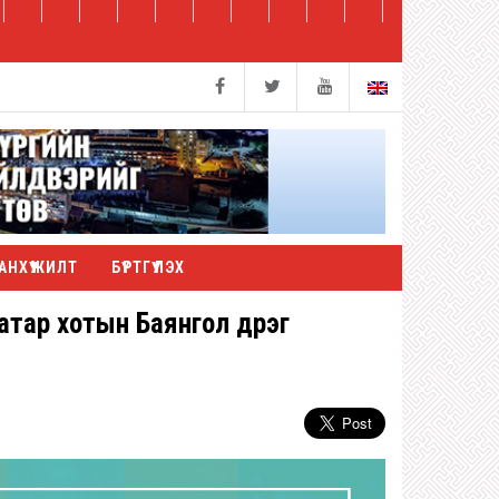
АНХҮҮЖИЛТ
БҮРТГҮҮЛЭХ
тар хотын Баянгол дүүрэг