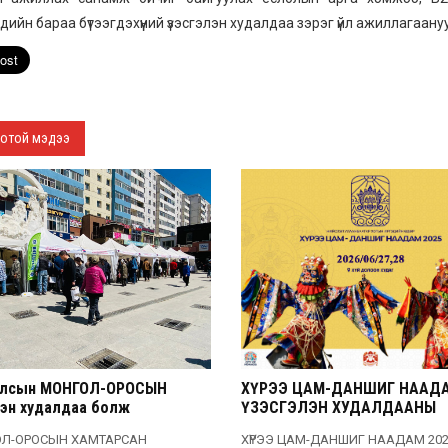
дийн бараа бүтээгдэхүүний үзэсгэлэн худалдаа зэрэг үйл ажиллагаан
отой мэдээ
улсын МОНГОЛ-ОРОСЫН
ХҮРЭЭ ЦАМ-ДАНШИГ НААДА
лэн худалдаа болж
ҮЗЭСГЭЛЭН ХУДАЛДААНЫ
өлөө.
БҮРТГЭЛ ЭХЭЛЛЭЭ
ОЛ-ОРОСЫН ХАМТАРСАН
ХҮРЭЭ ЦАМ-ДАНШИГ НААДАМ 202