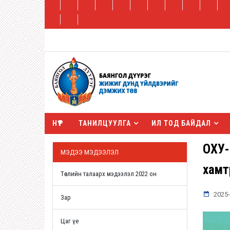
НҮҮР
ТАНИЛЦУУЛГА
ИЛ ТОД БАЙДАЛ
ОХУ-
МЭДЭЭ МЭДЭЭЛЭЛ
хамт
Төслийн талаарх мэдээлэл 2022 он
2025-
Зар
Цаг үе