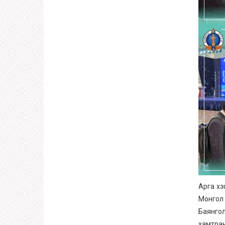
Арга хэ
Монгол 
Баянгол
хамтра