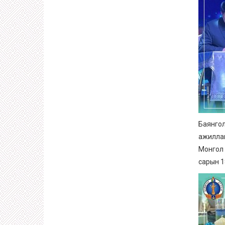
Баянгол
ажиллаг
Монгол 
сарын 18