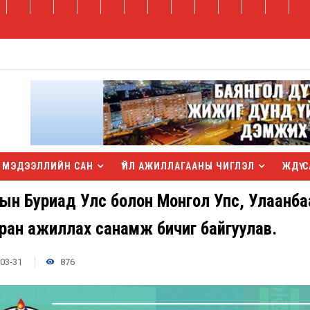
МЭДЭЭЛЛИЙН САН
ҮЙЛ АЖИЛЛАГААНЫ ЧИГЛЭЛ
ЖДҮ С
ын Буриад Улс болон Монгол Упс, Улаанбаа
ран ажиллах санамж бичиг байгуулав.
03-31
876