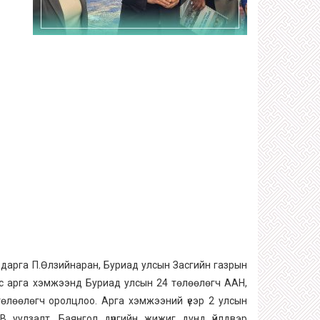
 дарга П.Өлзийнаран, Буриад улсын Засгийн газрын
ус арга хэмжээнд Буриад улсын 24 төлөөлөгч ААН,
 төлөөлөгч оролцлоо. Арга хэмжээний үеэр 2 улсын
 уулзалт, Баянгол дүүргийн жижиг дунд үйлдвэр