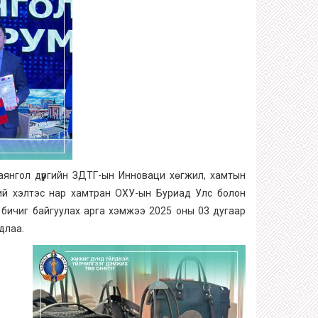
Баянгол дүүргийн ЗДТГ-ын Инноваци хөгжил, хамтын
эний хэлтэс нар хамтран ОХУ-ын Буриад Улс болон
 бичиг байгуулах арга хэмжээ 2025 оны 03 дугаар
гдлаа.