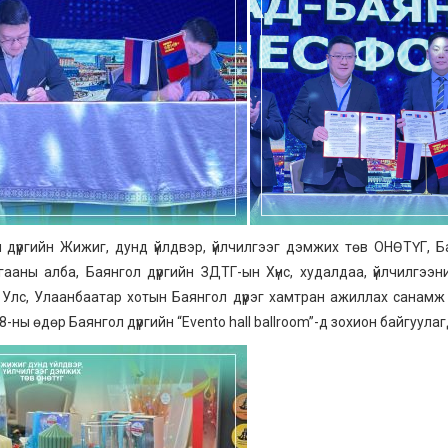
 дүүргийн Жижиг, дунд үйлдвэр, үйлчилгээг дэмжих төв ОНӨТҮГ, 
ааны алба, Баянгол дүүргийн ЗДТГ-ын Хүнс, худалдаа, үйлчилгэ
Улс, Улаанбаатар хотын Баянгол дүүрэг хамтран ажиллах санамж
-ны өдөр Баянгол дүүргийн “Evento hall ballroom”-д зохион байгуула