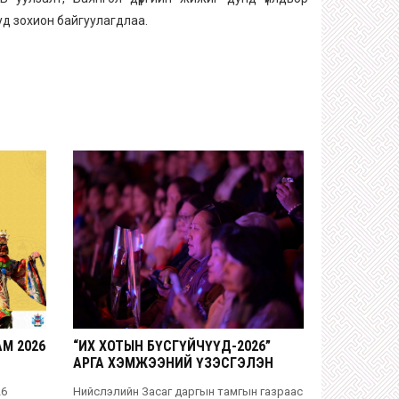
ууд зохион байгуулагдлаа.
М 2026
“ИХ ХОТЫН БҮСГҮЙЧҮҮД-2026”
АРГА ХЭМЖЭЭНИЙ ҮЗЭСГЭЛЭН
ХУДАЛДАА
6
Нийслэлийн Засаг даргын тамгын газраас