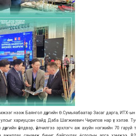
мжээг нээж Баянгол дүүргийн Ө.Сумьяабаатар Засаг дарга, ИТХ-ын
улсыг хариуцсан сайд Даба Шагжиевич Чирипов нар үг хэлэв. Т
 дүүргийн үйлдвэр, үйлчилгээ эрхлэгч аж ахуйн нэгжийн 70 гаруй
н ажиллах санамж бичиг байгуулах ёслолын арга хэмжээ, В2В