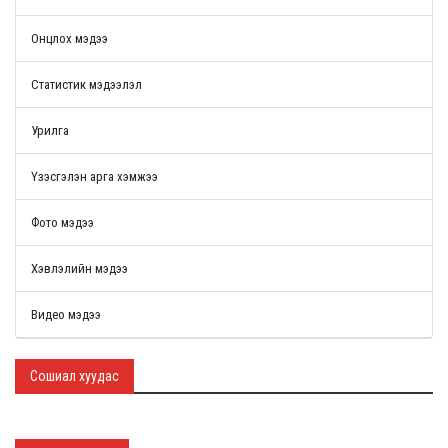
Онцлох мэдээ
Статистик мэдээлэл
Урилга
Үзэсгэлэн арга хэмжээ
Фото мэдээ
Хэвлэлийн мэдээ
Видео мэдээ
Сошиал хуудас