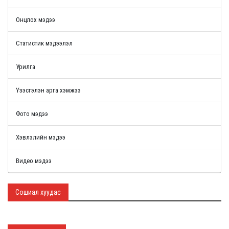
Онцлох мэдээ
Статистик мэдээлэл
Урилга
Үзэсгэлэн арга хэмжээ
Фото мэдээ
Хэвлэлийн мэдээ
Видео мэдээ
Сошиал хуудас