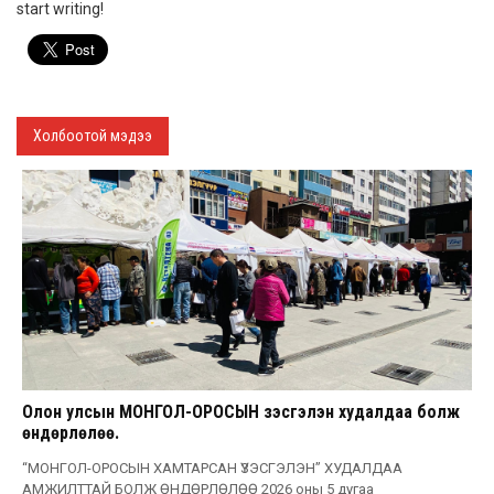
start writing!
Холбоотой мэдээ
Олон улсын МОНГОЛ-ОРОСЫН үзэсгэлэн худалдаа болж
өндөрлөлөө.
“МОНГОЛ-ОРОСЫН ХАМТАРСАН ҮЗЭСГЭЛЭН” ХУДАЛДАА
АМЖИЛТТАЙ БОЛЖ ӨНДӨРЛӨЛӨӨ 2026 оны 5 дугаа