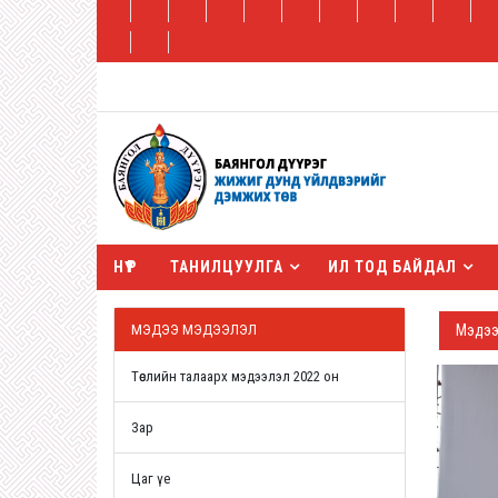
НҮҮР
ТАНИЛЦУУЛГА
ИЛ ТОД БАЙДАЛ
МЭДЭЭ МЭДЭЭЛЭЛ
Мэдээ
Төслийн талаарх мэдээлэл 2022 он
Зар
Цаг үе