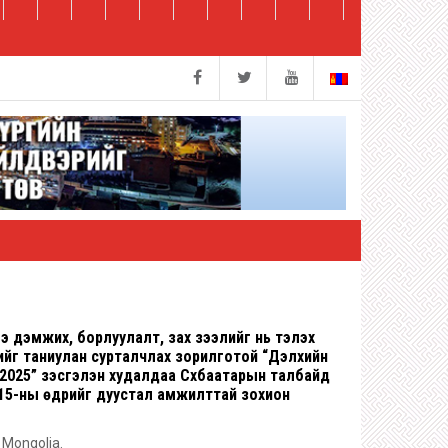
 дэмжих, борлуулалт, зах зээлийг нь тэлэх
үнийг таниулан сурталчлах зорилготой “Дэлхийн
2025” үзэсгэлэн худалдаа Сүхбаатарын талбайд
-15-ны өдрийг дуустал амжилттай зохион
n Mongolia.