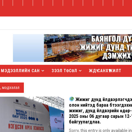
МЭДЭЭЛЛИЙН САН
ЗЭЭЛ ТӨСӨЛ
ЖДҮ САНХҮҮЖИЛТ
, мэдээлэл
Жижиг дунд үйлдвэрлэгчдээ
олон нийтэд бараа бүтээгдэхү
жижиг, дунд үйлдвэрийн өдөр-
2025 оны 06 дугаар сарын 12
байгуулагдлаа.
Sorry, this entry is only available i