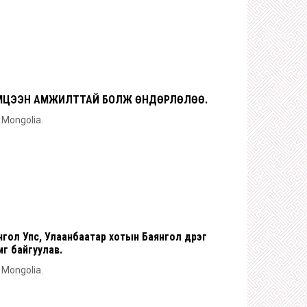
ТЭМЦЭЭН АМЖИЛТТАЙ БОЛЖ ӨНДӨРЛӨЛӨӨ.
n Mongolia.
ол Упс, Улаанбаатар хотын Баянгол дүүрэг
г байгуулав.
n Mongolia.