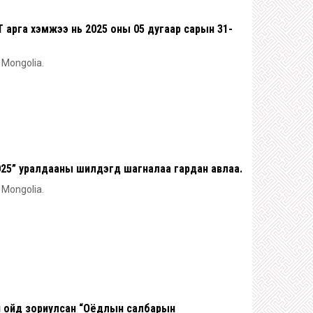
 арга хэмжээ нь 2025 оны 05 дугаар сарын 31-
n Mongolia.
5” уралдааны шилдэгүүд шагналаа гардан авлаа.
n Mongolia.
ийн ойд зориулсан “Оёдлын салбарын