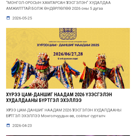
“МОНГОЛ-ОРОСЫН ХАМТАРСАН ҮЗЭСГЭЛЭН” ХУДАЛДАА
АМЖИЛТТАЙ БОЛЖ ӨНДӨРЛӨЛӨӨ 2026 оны 5 дугаа
2026-05-25
ХҮРЭЭ ЦАМ-ДАНШИГ НААДАМ 2026 ҮЗЭСГЭЛЭН
ХУДАЛДААНЫ БҮРТГЭЛ ЭХЭЛЛЭЭ
ХҮРЭЭ ЦАМ-ДАНШИГ НААДАМ 2026 ҮЗЭСГЭЛЭН ХУДАЛДААНЫ
БҮРТГЭЛ ЭХЭЛЛЭЭ Монголчуудын өв, соёлыг сурталч
2026-04-23