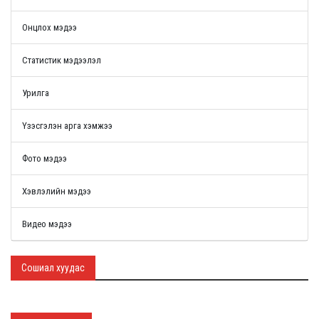
Онцлох мэдээ
Статистик мэдээлэл
Урилга
Үзэсгэлэн арга хэмжээ
Фото мэдээ
Хэвлэлийн мэдээ
Видео мэдээ
Сошиал хуудас