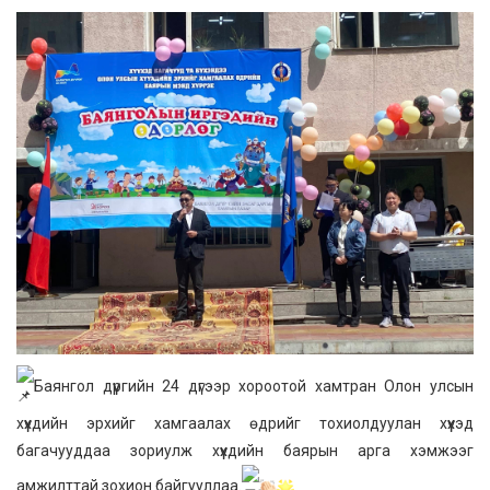
Баянгол дүүргийн 24 дүгээр хороотой хамтран Олон улсын
хүүхдийн эрхийг хамгаалах өдрийг тохиолдуулан хүүхэд
багачууддаа зориулж хүүхдийн баярын арга хэмжээг
амжилттай зохион байгууллаа.