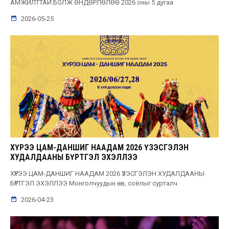
АМЖИЛТТАЙ БОЛЖ ӨНДӨРЛӨЛӨӨ 2026 оны 5 дугаа
2026-05-25
ХҮРЭЭ ЦАМ-ДАНШИГ НААДАМ 2026 ҮЗЭСГЭЛЭН
ХУДАЛДААНЫ БҮРТГЭЛ ЭХЭЛЛЭЭ
ХҮРЭЭ ЦАМ-ДАНШИГ НААДАМ 2026 ҮЗЭСГЭЛЭН ХУДАЛДААНЫ
БҮРТГЭЛ ЭХЭЛЛЭЭ Монголчуудын өв, соёлыг сурталч
2026-04-23