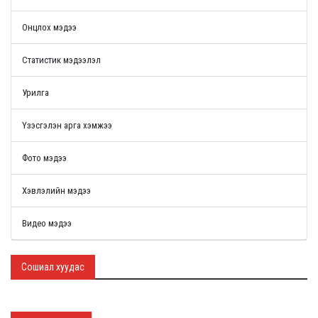
Онцлох мэдээ
Статистик мэдээлэл
Урилга
Үзэсгэлэн арга хэмжээ
Фото мэдээ
Хэвлэлийн мэдээ
Видео мэдээ
Сошиал хуудас