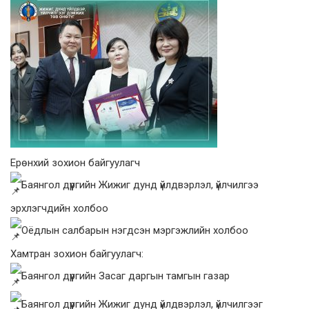
Ерөнхий зохион байгуулагч
Баянгол дүүргийн Жижиг дунд үйлдвэрлэл, үйлчилгээ
эрхлэгчдийн холбоо
Оёдлын салбарын нэгдсэн мэргэжлийн холбоо
Хамтран зохион байгуулагч:
Баянгол дүүргийн Засаг даргын тамгын газар
Баянгол дүүргийн Жижиг дунд үйлдвэрлэл, үйлчилгээг