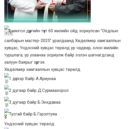
Баянгол дүүргийн түүхт 60 жилийн ойд зориулсан “Оёдлын
салбарын мастер-2025” уралдаанд Хөдөлмөр хамгааллын
хувцас, Үндэсний хувцас төрөлд ур чадвар, олон жилийн
туршлага, ур ухаанаа зориулж байр эзлэн шагнагдсанд
халуун баярыг хүргэе.
Хөдөлмөр хамгааллын хувцас төрөлд
1 дүгээр байр А.Ариунаа
2 дугаар байр Д.Сурмаахорол
3 дугаар байр Б.Энхдаваа
Тусгай байр Б.Гэрэлтуяа
Үндэсний хувцас төрөлд: