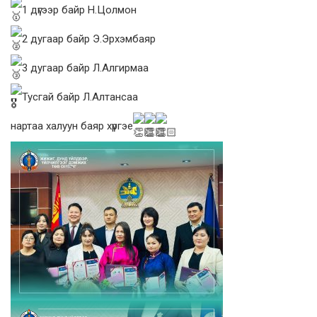
1 дүгээр байр Н.Цолмон
2 дугаар байр Э.Эрхэмбаяр
3 дугаар байр Л.Алгирмаа
Тусгай байр Л.Алтансаа
нартаа халуун баяр хүргэе