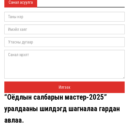
Санал асуулга
“Оёдлын салбарын мастер-2025”
уралдааны шилдэгүүд шагналаа гардан
авлаа.