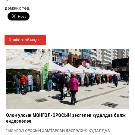
дэмжих төв.
Холбоотой мэдээ
Олон улсын МОНГОЛ-ОРОСЫН үзэсгэлэн худалдаа болж
өндөрлөлөө.
“МОНГОЛ-ОРОСЫН ХАМТАРСАН ҮЗЭСГЭЛЭН” ХУДАЛДАА