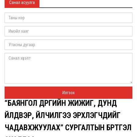
Санал асуулга
“БАЯНГОЛ ДҮҮРГИЙН ЖИЖИГ, ДУНД
ҮЙЛДВЭР, ҮЙЛЧИЛГЭЭ ЭРХЛЭГЧДИЙГ
ЧАДАВХЖУУЛАХ” СУРГАЛТЫН БҮРТГЭЛ