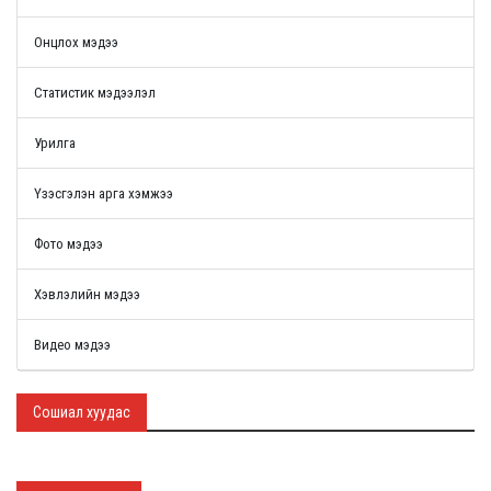
Онцлох мэдээ
Статистик мэдээлэл
Урилга
Үзэсгэлэн арга хэмжээ
Фото мэдээ
Хэвлэлийн мэдээ
Видео мэдээ
Сошиал хуудас