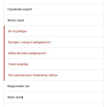
Стратегийн зорилт
Алсын хараа
Ил тод байдал
Өргөдөл, гомодол шийдвэрлэлт
Албан бичгийн шийдвэрлэлт
Төсөл хөтөлбөр
Үйл ажиллагааны төлөвлөгөө, тайлан
Мэдээллийн сан
Хууль эрхзүй