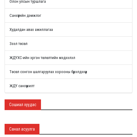
Олон улсын туршлага
Санхүүгийн дэмжлэг
Худалдан авах ажиллагаа
Зээл төсөл
ЖДҮХС-ийн эргэн төлөлтийн мэдээлэл
Төсөл сонгон шалгаруулах хорооны бүрэлдэхүүн
ЖДҮ санхүүжилт
Сошиал хуудас
Санал асуулга