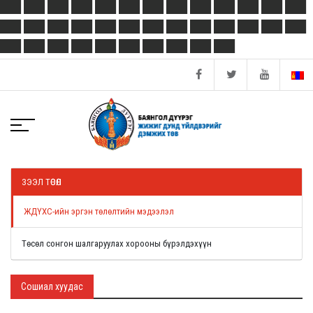
ЗЭЭЛ ТӨСӨЛ
ЖДҮХС-ийн эргэн төлөлтийн мэдээлэл
Төсөл сонгон шалгаруулах хорооны бүрэлдэхүүн
Сошиал хуудас