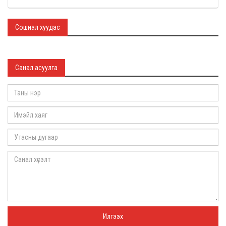
Сошиал хуудас
Санал асуулга